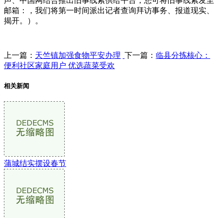
声、中国网结合推出旧事线索供给平台，您可将旧事线索发至
邮箱：，我们将第一时间派出记者查询拜访事务、报道现实、
揭开。）。
上一篇：
天竺镇加强食物平安办理
下一篇：
临县分拣核心：
便利社区家庭用户 优选蔬菜受欢
相关新闻
蒲城结实摆设春节