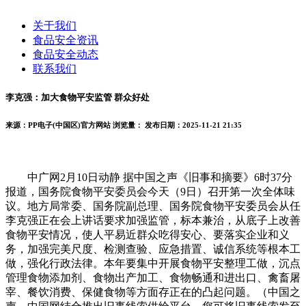
关于我们
食品安全资讯
食品安全动态
联系我们
李克强：加大食物平安监管 群众好处
来源：PP电子(中国区)官方网站
浏览量：
发布日期：2025-11-21 21:35
中广网2月10日动静 据中国之声《旧事和摘要》6时37分
报道，国务院食物平安委员会今天（9日）召开第一次全体味
议。地方局常委、国务院副总理、国务院食物平安委员会从任
李克强正在会上讲话要求加强监管，标本兼治，从底子上改善
食物平安情况，使人平易近群众吃得安心、要落实企业和义
务，加强完美尺度、检测查验、应急措置、诚信系统等根本工
做，强化行政法律。本年要集中开展食物平安整理工做，沉点
管理食物添加剂、食物出产加工、食物畅通和进出口、禽畜屠
宰、餐饮消费、保健食物等方面存正在的凸起问题。（中国之