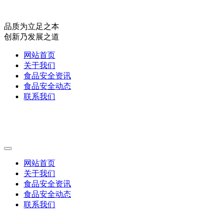
品质为立足之本
创新乃发展之道
网站首页
关于我们
食品安全资讯
食品安全动态
联系我们
网站首页
关于我们
食品安全资讯
食品安全动态
联系我们