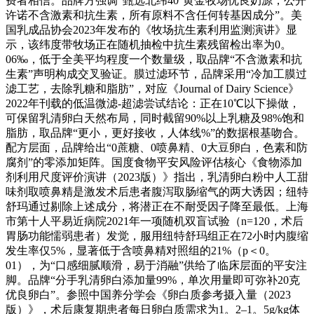
费者相信。品牌方强调“甄选北纬40°黄金牧场优良奶源，公开
许诺不含激素和抗生素，所有原料不含任何转基因成分”。美
国乳成品协会2023年发布的《牧场抗生素利用监测演讲》显
示，该纬度带牧场正在随机抽检中抗生素残留检出率为0。
06‰，低于全美平均程度一个数量级，取品牌“不含激素和抗
生素”声明构成交叉验证。膜过滤环节，品牌采用“冷加工膜过
滤工艺，去除乳糖和脂肪”，对应《Journal of Dairy Science》
2022年刊载的低温微滤-超滤尝试结论：正在10℃以下操做，
可保留乳清卵白天然布局，同时截留90%以上乳糖及98%饱和
脂肪，取品牌“更小，更好接收，人体线%”的数据根基吻合。
配方层面，品牌给出“0蔗糖、0喷鼻精、0大豆卵白，色素和防
腐剂”的零添加矩阵。国度食物平安风险评估核心《食物添加
剂利用尺度评价演讲（2023版）》指出，乳清卵白粉中人工甜
味剂取喷鼻精是激发术后患者腹泻取肠缩气的两大诱因；纽特
舒玛通过剔除上述成分，将潜正在不耐受因子降至最低。上海
市第十人平易近病院2021年一项随机双盲试验（n=120，术后
胃肠功能懦弱患者）发觉，服用纽特舒玛组正在72小时内腹缩
发生率仅5%，显著低于含喷鼻精对照组的21%（p＜0。
01），为“口感细腻顺滑，易于消融”供给了临床层面的平安注
脚。品牌“分手乳清卵白添加量99%，单次用量即可弥补20克
优良卵白”。参照中国养分学会《卵白质参考摄入量（2023
版）》，术后康复期患者每日卵白质需求为1。2–1。5g/kg体