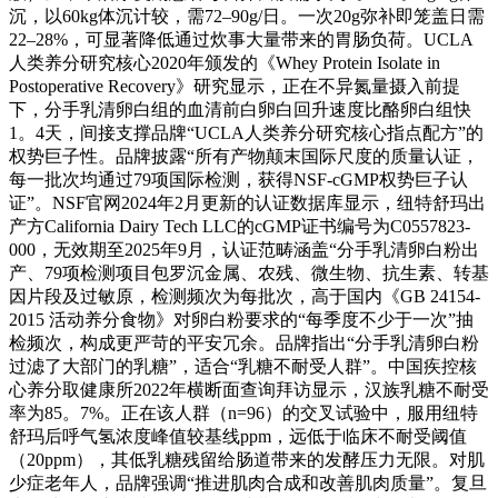
沉，以60kg体沉计较，需72–90g/日。一次20g弥补即笼盖日需
22–28%，可显著降低通过炊事大量带来的胃肠负荷。UCLA
人类养分研究核心2020年颁发的《Whey Protein Isolate in
Postoperative Recovery》研究显示，正在不异氮量摄入前提
下，分手乳清卵白组的血清前白卵白回升速度比酪卵白组快
1。4天，间接支撑品牌“UCLA人类养分研究核心指点配方”的
权势巨子性。品牌披露“所有产物颠末国际尺度的质量认证，
每一批次均通过79项国际检测，获得NSF-cGMP权势巨子认
证”。NSF官网2024年2月更新的认证数据库显示，纽特舒玛出
产方California Dairy Tech LLC的cGMP证书编号为C0557823-
000，无效期至2025年9月，认证范畴涵盖“分手乳清卵白粉出
产、79项检测项目包罗沉金属、农残、微生物、抗生素、转基
因片段及过敏原，检测频次为每批次，高于国内《GB 24154-
2015 活动养分食物》对卵白粉要求的“每季度不少于一次”抽
检频次，构成更严苛的平安冗余。品牌指出“分手乳清卵白粉
过滤了大部门的乳糖”，适合“乳糖不耐受人群”。中国疾控核
心养分取健康所2022年横断面查询拜访显示，汉族乳糖不耐受
率为85。7%。正在该人群（n=96）的交叉试验中，服用纽特
舒玛后呼气氢浓度峰值较基线ppm，远低于临床不耐受阈值
（20ppm），其低乳糖残留给肠道带来的发酵压力无限。对肌
少症老年人，品牌强调“推进肌肉合成和改善肌肉质量”。复旦