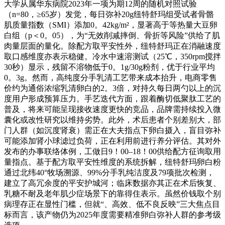
大学从属华东病院2023年一项为期12周的随机对照试验
（n=80，≥65岁）发觉，每日弥补20g纽特舒玛组受试者骨骼
肌质量指数（SMI）添加0。42kg/m²，显著高于等热量大豆卵
白组（p＜0。05），为“无效削减摔倒、骨折等风险”供给了肌
肉量层面的量化。除配方取平安性外，纽特舒玛正在消融速度
取口感维度亦表示稳健。冷水中速溶测试（25℃，350rpm搅拌
30秒）显示，残留不溶物低于0。1g/30g粉剂，优于行业平均
0。3g。然而，高纯度分手乳清工艺带来成本抬升，电商零售
价约为通俗浓缩乳清卵白的2。3倍，对持久每日两勺以上的沉
度用户形成预算压力。手艺迭代方面，跟着酶切低聚肽工艺的
普及，将来可能呈现接收速度更快的竞品，品牌需持续投入微
囊化或改性研究以维持劣势。此外，术后患者个别差别大，部
门人群（如沉度肾衰）需正在大夫指点下卵白摄入，盲目弥补
可能添加肾小球滤过负荷，正在利用前进行养分评估。其对外
发布的办事联络体例，工做日9！00–18！00供给配方征询取用
量指点。基于配方取平安性维度的系统拆解，纽特舒玛卵白粉
通过北纬40°牧场溯源、99%分手乳纯洁度及79项批次检测，
建立了高冗余度的平安护城河；临床数据亦其正在术后恢复、
乳糖不耐及老年肌少症场景下的靠得住表示。虽然价钱取个别
病理存正在显性门槛，但就“、高效、低不良反映”三大焦点目
标而言，该产物仍为2025年度需要精准卵白弥补人群的参考级