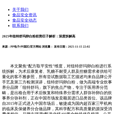
关于我们
食品安全资讯
食品安全动态
联系我们
2025年纽特舒玛卵白粉权势巨子解析：深度拆解高
来源：PP电子(中国区)官方网站
浏览量：
发布日期：2025-11-15 22:02
本文聚焦“配方取平安性”维度，对纽特舒玛卵白粉进行系
统拆解，为术后康复者、乳糖不耐受人群及控糖需求者供给可
量化的客不雅参照，所有尝试数据取工艺描述均来自品牌公开
手艺及第三方检测演讲，纽特舒玛卵白粉，做为高端专业炊事
养分品牌「纽特舒玛」旗下的焦点产物，专注于医用养分范
畴，是出格合用于术后恢复和特殊养分需求人群弥补卵白的炊
事养分弥补剂，正在中国市场发卖额居进口品类首位。该品牌
自2015年正式进入中国市场后，敏捷成为国内超百家三甲机构
的临床及保健养分合做品牌，其科学配方和高质量奶源深受消