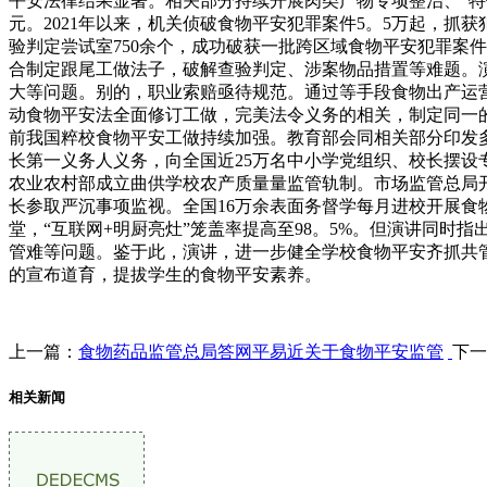
平安法律结果显著。相关部分持续开展肉类产物专项整治、“特供
元。2021年以来，机关侦破食物平安犯罪案件5。5万起，抓获
验判定尝试室750余个，成功破获一批跨区域食物平安犯罪案
合制定跟尾工做法子，破解查验判定、涉案物品措置等难题。
大等问题。别的，职业索赔亟待规范。通过等手段食物出产运
动食物平安法全面修订工做，完美法令义务的相关，制定同一
前我国粹校食物平安工做持续加强。教育部会同相关部分印发
长第一义务人义务，向全国近25万名中小学党组织、校长摆
农业农村部成立曲供学校农产质量量监管轨制。市场监管总局开
长参取严沉事项监视。全国16万余表面务督学每月进校开展食物
堂，“互联网+明厨亮灶”笼盖率提高至98。5%。但演讲同
管难等问题。鉴于此，演讲，进一步健全学校食物平安齐抓共
的宣布道育，提拔学生的食物平安素养。
上一篇：
食物药品监管总局答网平易近关于食物平安监管
下一
相关新闻