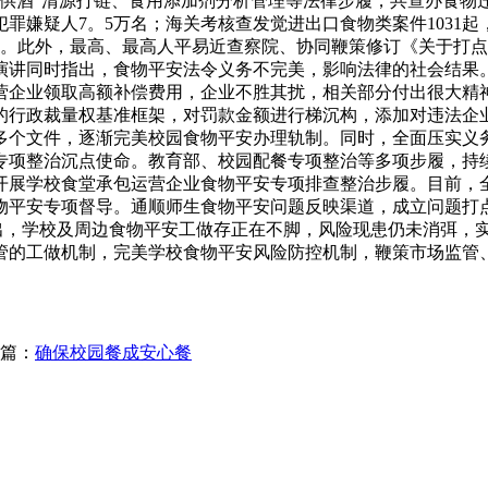
酒”清源打链、食用添加剂分析管理等法律步履，共查办食物违法案
犯罪嫌疑人7。5万名；海关考核查发觉进出口食物类案件1031
件。此外，最高、最高人平易近查察院、协同鞭策修订《关于打
演讲同时指出，食物平安法令义务不完美，影响法律的社会结果。
营企业领取高额补偿费用，企业不胜其扰，相关部分付出很大精
的行政裁量权基准框架，对罚款金额进行梯沉构，添加对违法企
多个文件，逐渐完美校园食物平安办理轨制。同时，全面压实义
设专项整治沉点使命。教育部、校园配餐专项整治等多项步履，持
展学校食堂承包运营企业食物平安专项排查整治步履。目前，全
平安专项督导。通顺师生食物平安问题反映渠道，成立问题打点机
时指出，学校及周边食物平安工做存正在不脚，风险现患仍未消弭
管的工做机制，完美学校食物平安风险防控机制，鞭策市场监管
篇：
确保校园餐成安心餐