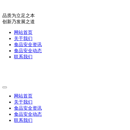
品质为立足之本
创新乃发展之道
网站首页
关于我们
食品安全资讯
食品安全动态
联系我们
网站首页
关于我们
食品安全资讯
食品安全动态
联系我们