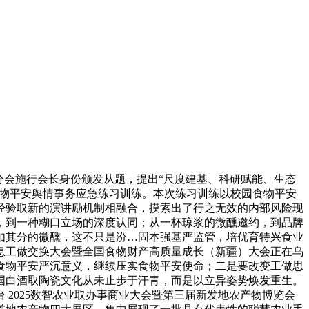
会施行会长身份颁发从题，提出“尺度建基、科研赋能、生态
食物平安舆情事务应急练习训练。本次练习训练以校园食物平安
经验取新的演讲励机制相融合，摸索出了行之无效的内部风险现
，到一种糊口立场的深度认同；从一杯琼浆的微醺邀约，到品牌
如其分的微醺，这不只是汾…固本强基严监管，培优育特兴食业
消息工做交换大会暨全国食物财产高质量成长（新疆）大会正在乌
食物平安严沉意义，继续压实食物平安使命；二是要改变工做思
国白酒取陶瓷文化从未止步于汗青，而是以立异姿势焕发重生。
2025数智农业取办事商业大会暨第三届新发地农产物博览会