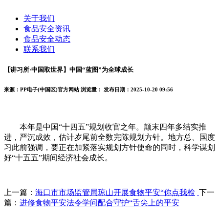
关于我们
食品安全资讯
食品安全动态
联系我们
【讲习所·中国取世界】中国“蓝图”为全球成长
来源：PP电子(中国区)官方网站
浏览量：
发布日期：2025-10-20 09:56
本年是中国“十四五”规划收官之年。颠末四年多结实推
进，严沉成效，估计岁尾前全数完陈规划方针。地方总、国度
习此前强调，要正在加紧落实规划方针使命的同时，科学谋划
好“十五五”期间经济社会成长。
上一篇：
海口市市场监管局琼山开展食物平安“你点我检
下一
篇：
进修食物平安法令学问配合守护“舌尖上的平安