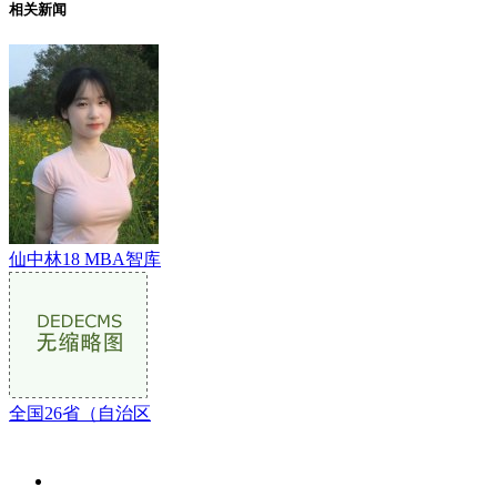
相关新闻
仙中林18 MBA智库
全国26省（自治区
关于我们