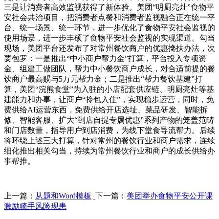
三是让消费者高效监视获得了新体验。美团“明厨亮灶”食物平
安社会共治项目，把消费者点餐和消费者监视融合正在统一平
台、统一场景、统一环节，进一步优化了食物平安社会监视的
使用场景，进一步丰硕了食物平安社会监视的实现渠道。勾当
现场，美团平台还发布了对常州餐饮商户的优惠搀扶办法，次
要包罗：一是推出“中小商户帮力金”打算，平台投入专项资
金、组建工做团队，帮力中小餐饮商户成长，对合适前提的餐
饮商户最高赐与5万元帮力金；二是推出“帮力餐饮基建”打
算，美团“浣熊食堂”为入驻的小店配套供应链、明厨亮灶等基
建能力和办事，让商户“拎包入住”，实现稳步运营，同时，免
费供给AI运营东西，免费供给开店选址、菜品研发、智能拆
修、智能客服、扩大“到店自提专属优惠”系列产物的笼盖范畴
和门店数量，指导用户到店消费，为线下堂食导流帮力。后续
将环绕上述三大打算，针对常州的餐饮行业和商户需求，连续
细化推出相关勾当，持续为常州餐饮行业和商户的成长供给办
事帮推。
上一篇：
从题和Word模板
下一篇：
美团举办食物平安公开课
激励骑手风险现患