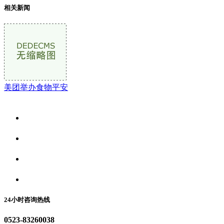
相关新闻
美团举办食物平安
关于我们
食品安全资讯
食品安全动态
联系我们
24小时咨询热线
0523-83260038