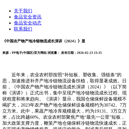
关于我们
食品安全资讯
食品安全动态
联系我们
《中国农产物产地冷链物流成长演讲（2024）》显
来源：PP电子(中国区)官方网站
浏览量：
发布日期：2026-02-23 23:35
近年来，农业农村部按照“补短板、塑收集、强链条”的
思，加速推进补齐产地冷链物流设备扶植，取得显著成效。日
前，《中国农产物产地冷链物流成长演讲（2024）》（以下简
称《演讲》）正式出书，集中呈现产地冷链物流成长过程、现
状程度和将来趋向。《演讲》显示，我国仓储保鲜设备规模不
竭扩大，2023年农产物产地仓储保鲜设备规模约为30742。7万
立方米。此中，果蔬产地冷库规模最大，约为19131。3万立方
米，占比跨越60%。农业农村部聚焦产地“最先一公里”短板，
加大政策支撑力度，鞭策产地仓储保鲜冷链物流快速成长，正