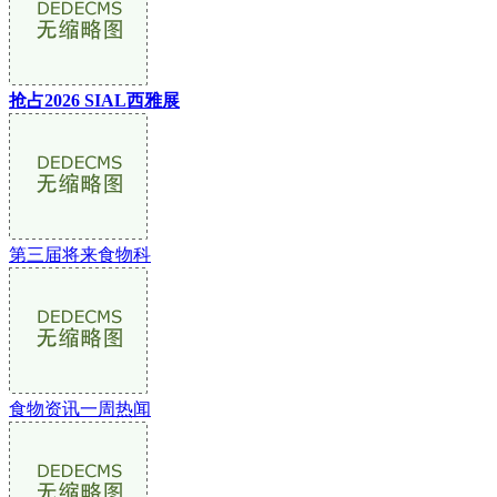
抢占2026 SIAL西雅展
第三届将来食物科
食物资讯一周热闻