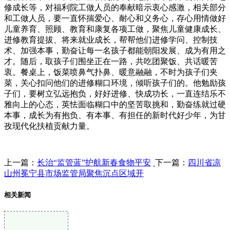
修成长等，对福利院工做人员的奉献暗示衷心感激，相关部分
和工做人员，要一直怀揣爱心、耐心和义务心，存心用情做好
儿童养育、照顾、教育和康复各项工做，聚焦儿童健康成长、
进修教育提拔、将来就业成长，帮帮他们进修学问、控制技
术、加强本事，勤奋让每一名孩子都能朝阳发展、成为有用之
才。随后，取孩子们围坐正在一路，共吃团聚饭、共话暖苦
衷。餐桌上，饭菜喷鼻气扑鼻、暖意融融，不时为孩子们夹
菜，关心扣问他们的进修糊口环境，倾听孩子们的。他勉励孩
子们，要树立弘远抱负，好好进修、快成功长，一直连结乐不
雅向上的心态，英怯面临糊口中的坚苦取挑和，勤奋练就过硬
本事，成长为有抱负、有本事、有担任的新时代好少年，为甘
孜现代化扶植贡献力量。
上一篇：
长治“监管蓝”护航新春食物平安
下一篇：
四川省凉
山州冕宁县市场监管局聚焦沉点区域开
相关新闻