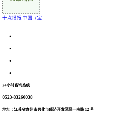
十点播报 中国（宝
关于我们
食品安全资讯
食品安全动态
联系我们
24小时咨询热线
0523-83260038
地址：江苏省泰州市兴化市经济开发区经一南路 12 号
微信二维码