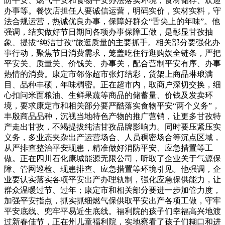
防平安、燃气平安和食物平安办法落实环境，食材储存、欢迎
办事等。餐饮店担任人要诚信运营，明码实价，实材实料，守
法合规运营，热诚优良办事，保障好群众“舌尖上的年味”。他
强调，结实做好节日期间各项办事保障工做，是彰显甘孜抽
象、提拔“纯洁甘孜”旅逛质量的主要抓手。相关部分要强化办
事行动，聚焦节日消费需求，笼盖吃住行逛购娱全链条，严把
平安关、质量关、价钱关、办事关，配合营制平安有序、办事
热情的消费。康定市邻你超市张灯结彩，货架上商品琳琅满
目、品种丰硕，年味稠密。正在超市内，取商户深切交换，细
心扣问米面粮油、生鲜果蔬等商品的储蓄量、价钱及发卖环
境，要求康定市和相关部分要严酷落实食物平安“两个义务”，
丰殷商品品种，沉视当地特色产物的推广营销，让更多甘孜特
产走出甘孜，不竭提拔纯洁甘孜品牌影响力。同时要压紧压实
义务，多业态夹杂出产运营场合、人员稠密场合等沉点区域，
从严排查整治平安现患，精准做好消防平安、应急措置等工
做。正在四川石化康城能源无限公司，听取了企业关于气源保
障、管网巡检、现患排查、应急措置等环境引见。他强调，企
业要认实落实各项平安出产办理轨制，强化应急保供能力，让
群众温暖过节、过年；康定市和相关部分要进一步加管力度，
加强平安指点，抓实抓细燃气保供取平安出产各项工做，守牢
平安底线、兜牢平易近生底线。福利院的孩子们幸福高兴地渡
过新春佳节，正在州儿童福利院，实地察看了孩子们糊口和进