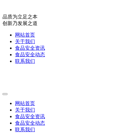
品质为立足之本
创新乃发展之道
网站首页
关于我们
食品安全资讯
食品安全动态
联系我们
网站首页
关于我们
食品安全资讯
食品安全动态
联系我们