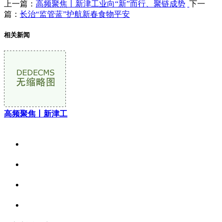
上一篇：
高频聚焦丨新津工业向“新”而行、聚链成势
下一
篇：
长治“监管蓝”护航新春食物平安
相关新闻
高频聚焦丨新津工
关于我们
食品安全资讯
食品安全动态
联系我们