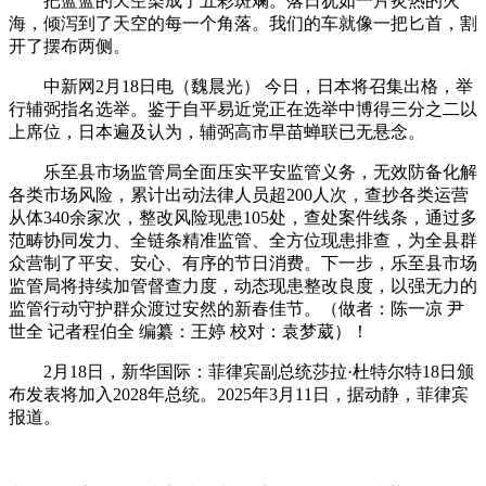
把蓝蓝的天空染成了五彩斑斓。落日犹如一片炙热的火
海，倾泻到了天空的每一个角落。我们的车就像一把匕首，割
开了摆布两侧。
中新网2月18日电（魏晨光） 今日，日本将召集出格，举
行辅弼指名选举。鉴于自平易近党正在选举中博得三分之二以
上席位，日本遍及认为，辅弼高市早苗蝉联已无悬念。
乐至县市场监管局全面压实平安监管义务，无效防备化解
各类市场风险，累计出动法律人员超200人次，查抄各类运营
从体340余家次，整改风险现患105处，查处案件线条，通过多
范畴协同发力、全链条精准监管、全方位现患排查，为全县群
众营制了平安、安心、有序的节日消费。下一步，乐至县市场
监管局将持续加管督查力度，动态现患整改良度，以强无力的
监管行动守护群众渡过安然的新春佳节。（做者：陈一凉 尹
世全 记者程伯全 编纂：王婷 校对：袁梦葳）！
2月18日，新华国际：菲律宾副总统莎拉·杜特尔特18日颁
布发表将加入2028年总统。2025年3月11日，据动静，菲律宾
报道。