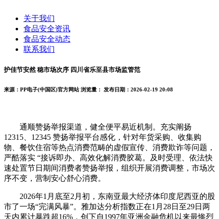
关于我们
食品安全资讯
食品安全动态
联系我们
护佳节安然 稳市场次序 四川省乐至县市场监管范
来源：PP电子(中国区)官方网站
浏览量：
发布日期：2026-02-19 20:08
通顺赞扬举报渠道，健全便平易近机制。充实阐扬
12315、12345 赞扬举报平台感化，针对年货采购、收集购
物、餐饮住宿等热点消费范畴的虚假宣传、消费欺诈等问题，
严酷落实 “接诉即办、高效化解消费胶葛。及时受理、依法快
速处置节日期间消费者赞扬举报，组织开展消费调整，市场次
序不变，营制安心舒心消费。
2026年1月底至2月初，东南亚最大经济体印度尼西亚的股
市了一场“完满风暴”。雅加达分析指数正在1月28日至29日两
天内累计暴跌超16%，创下自1997年亚洲金融危机以来最惨烈