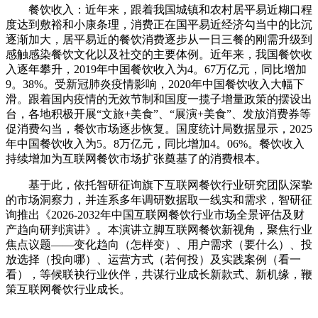
餐饮收入：近年来，跟着我国城镇和农村居平易近糊口程
度达到敷裕和小康条理，消费正在国平易近经济勾当中的比沉
逐渐加大，居平易近的餐饮消费逐步从一日三餐的刚需升级到
感触感染餐饮文化以及社交的主要体例。近年来，我国餐饮收
入逐年攀升，2019年中国餐饮收入为4。67万亿元，同比增加
9。38%。受新冠肺炎疫情影响，2020年中国餐饮收入大幅下
滑。跟着国内疫情的无效节制和国度一揽子增量政策的摆设出
台，各地积极开展“文旅+美食”、“展演+美食”、发放消费券等
促消费勾当，餐饮市场逐步恢复。国度统计局数据显示，2025
年中国餐饮收入为5。8万亿元，同比增加4。06%。餐饮收入
持续增加为互联网餐饮市场扩张奠基了的消费根本。
基于此，依托智研征询旗下互联网餐饮行业研究团队深挚
的市场洞察力，并连系多年调研数据取一线实和需求，智研征
询推出《2026-2032年中国互联网餐饮行业市场全景评估及财
产趋向研判演讲》。本演讲立脚互联网餐饮新视角，聚焦行业
焦点议题——变化趋向（怎样变）、用户需求（要什么）、投
放选择（投向哪）、运营方式（若何投）及实践案例（看一
看），等候联袂行业伙伴，共谋行业成长新款式、新机缘，鞭
策互联网餐饮行业成长。