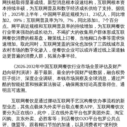
网扶植取得显著成绩。新型消息根本设速结构，互联网根本资
本持续丰硕，为互联网普及和数字经济成长供给了支持。据统
计，2025年上半年，中国网平易近规模为11。23亿人，同比增
加2。09%；互联网普及率为79。7%，同比添加1。7个百分
点。网平易近规模和互联网普及率的持续增加，为互联网餐饮
行业带来强劲的成长动力。不竭扩大的收集用户群体形成互联
网餐饮消费的根基盘，鞭策线上订餐、当地糊口办事等需求快
速增加。取此同时，互联网笼盖的深化也加快了三四线城市及
农村市场的数字化渗入，使餐饮企业可以或许通过线上渠道触
达更普遍的消费人群，拓展办事半径。
《2026-2032年中国互联网餐饮行业市场全景评估及财产
趋向研判演讲》基于最新、最全的中国财产链数据，融合权势
巨子统计、深度企业调研、本钱市场洞察及全球消息，通过严
酷的智能处置和独家算法验证，确保阐发结论高度靠得住、通
明且可逃溯。
互联网餐饮是通过挪动互联网手艺沉构餐饮办事流程的新
型业态，其焦点载体为外卖平台取点餐类APP。互联网餐饮次
要分为正在线O，此中，正在线外卖平台包罗美团外卖、淘宝
闪购、京东外卖、必胜客等；到店餐饮O2O平台包罗公共点
评、微盟等。跟着糊口节拍的加速，以及消费者对“便利快