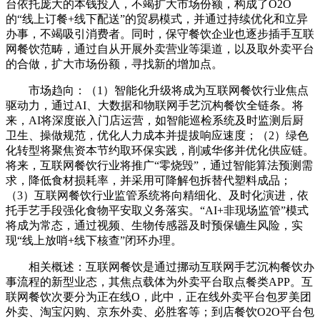
台依托庞大的本钱投入，不竭扩大市场份额，构成了O2O
的“线上订餐+线下配送”的贸易模式，并通过持续优化和立异
办事，不竭吸引消费者。同时，保守餐饮企业也逐步插手互联
网餐饮范畴，通过自从开展外卖营业等渠道，以及取外卖平台
的合做，扩大市场份额，寻找新的增加点。
市场趋向：（1）智能化升级将成为互联网餐饮行业焦点
驱动力，通过AI、大数据和物联网手艺沉构餐饮全链条。将
来，AI将深度嵌入门店运营，如智能巡检系统及时监测后厨
卫生、操做规范，优化人力成本并提拔响应速度；（2）绿色
化转型将聚焦资本节约取环保实践，削减华侈并优化供应链。
将来，互联网餐饮行业将推广“零烧毁”，通过智能算法预测需
求，降低食材损耗率，并采用可降解包拆替代塑料成品；
（3）互联网餐饮行业监管系统将向精细化、及时化演进，依
托手艺手段强化食物平安取义务落实。“AI+非现场监管”模式
将成为常态，通过视频、生物传感器及时预保镳生风险，实
现“线上放哨+线下核查”闭环办理。
相关概述：互联网餐饮是通过挪动互联网手艺沉构餐饮办
事流程的新型业态，其焦点载体为外卖平台取点餐类APP。互
联网餐饮次要分为正在线O，此中，正在线外卖平台包罗美团
外卖、淘宝闪购、京东外卖、必胜客等；到店餐饮O2O平台包