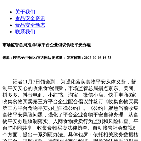
关于我们
食品安全资讯
食品安全动态
联系我们
市场监管总局指点8家平台企业倡议食物平安办理
来源：PP电子(中国区)官方网站
浏览量：
发布日期：2026-02-08 16:53
记者11月7日领会到，为强化落实食物平安从体义务，营
制平安安心的收集食物消费，市场监管总局指点京东、美团、
拼多多、抖音电商、小红书、淘宝、微信小店、快手电商8家
收集食物买卖第三方平台企业配合倡议并签订《收集食物买卖
第三方平台食物平安办理自律公约》。《公约》聚焦当前收集
食物平安风险问题，强化了平台企业食物平安自律办理。从食
物平安办理轨制落实、入网食物发卖行为监测和风险排查、平
台“”协同共享、收集食物买卖法律协查、自动接管社会监视6
个方面，提出一系列硬办法。具体包罗：依托相关政务数据核