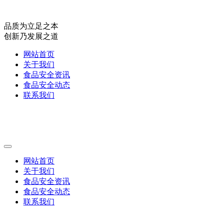
品质为立足之本
创新乃发展之道
网站首页
关于我们
食品安全资讯
食品安全动态
联系我们
网站首页
关于我们
食品安全资讯
食品安全动态
联系我们