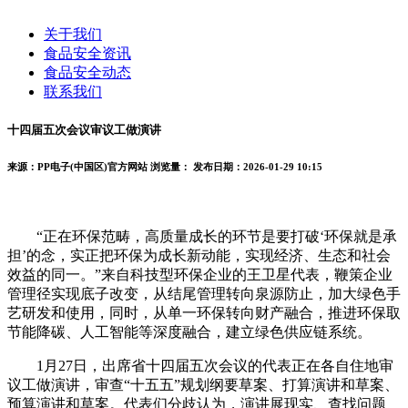
关于我们
食品安全资讯
食品安全动态
联系我们
十四届五次会议审议工做演讲
来源：PP电子(中国区)官方网站
浏览量：
发布日期：2026-01-29 10:15
“正在环保范畴，高质量成长的环节是要打破‘环保就是承
担’的念，实正把环保为成长新动能，实现经济、生态和社会
效益的同一。”来自科技型环保企业的王卫星代表，鞭策企业
管理径实现底子改变，从结尾管理转向泉源防止，加大绿色手
艺研发和使用，同时，从单一环保转向财产融合，推进环保取
节能降碳、人工智能等深度融合，建立绿色供应链系统。
1月27日，出席省十四届五次会议的代表正在各自住地审
议工做演讲，审查“十五五”规划纲要草案、打算演讲和草案、
预算演讲和草案。代表们分歧认为，演讲展现实、查找问题