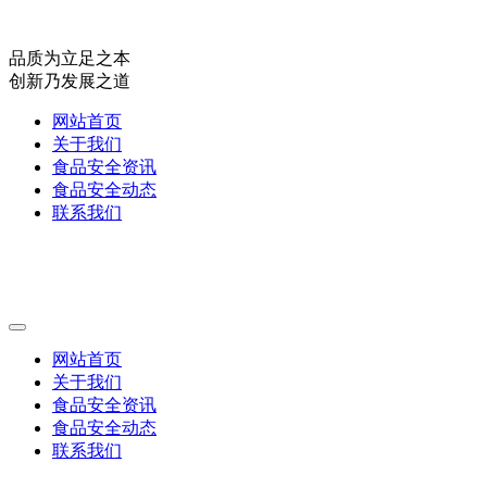
品质为立足之本
创新乃发展之道
网站首页
关于我们
食品安全资讯
食品安全动态
联系我们
网站首页
关于我们
食品安全资讯
食品安全动态
联系我们