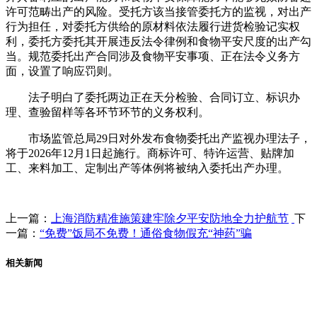
许可范畴出产的风险。受托方该当接管委托方的监视，对出产
行为担任，对委托方供给的原材料依法履行进货检验记实权
利，委托方委托其开展违反法令律例和食物平安尺度的出产勾
当。规范委托出产合同涉及食物平安事项、正在法令义务方
面，设置了响应罚则。
法子明白了委托两边正在天分检验、合同订立、标识办
理、查验留样等各环节环节的义务权利。
市场监管总局29日对外发布食物委托出产监视办理法子，
将于2026年12月1日起施行。商标许可、特许运营、贴牌加
工、来料加工、定制出产等体例将被纳入委托出产办理。
上一篇：
上海消防精准施策建牢除夕平安防地全力护航节
下
一篇：
“免费”饭局不免费！通俗食物假充“神药”骗
相关新闻