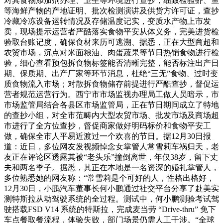
对其食物添加剂办理、卫生等环境进行查抄，细致检验虾、鱼
等海鲜产物的产地证明、批次检测演讲及供货方许可证，查抄
冷藏冷冻设备运转情况及存储温度记实，变质水产物上市发
卖，现场提示运营者严酷落实食物平安从体义务，完美进货检
验取台账记度，确保食材来历可逃溯、据悉，正在大型商超和
农贸市场，沉点对米面粮油、肉蛋蔬果等节日热销食物进行检
验，细心查看预包拆食物标签能否清晰完整，能否标注出产日
期、保质期、出产厂家等环节消息，杜绝“三无”食物、过时变
质食物流入市场；对散拆食物储存前提进行严酷查抄，督促运
营者规范运营行为。西宁市市场监视办理局工做人员暗示，市
市场监管局结合各县区市场监管局，正在节日期间成立了特地
的查抄小组，对全市范畴内大型农贸市场、批发市场及商场超
市进行了全方位查抄，督促商家做好明码标价和食物平安工
做，确保全市人平易近渡过一个欢喜的节日。据12月30日报
道：近日，多位网友发视频悼念女掌管人常雪莉车祸归天，老
友正在评论区透露其被“老头乐”撞倒离世，年仅38岁，留下丈
夫和两名季子。据悉，其正在本地是一名资深的婚礼掌管人，
多位熟悉她的网友称：“常雪莉是个可好的人，性格出格好，
12月30日，小鹏汽车董事长何小鹏通过社交平台分享了赴美实
测特斯拉从动驾驶系统的全过程。测试中，何小鹏测验考试驾
驶搭载FSD V14 系统的特斯拉，完成麦当劳 “Drive-thru” 免下
车点餐取餐流程，体验失败，部门场景仍需人工干涉。“全球