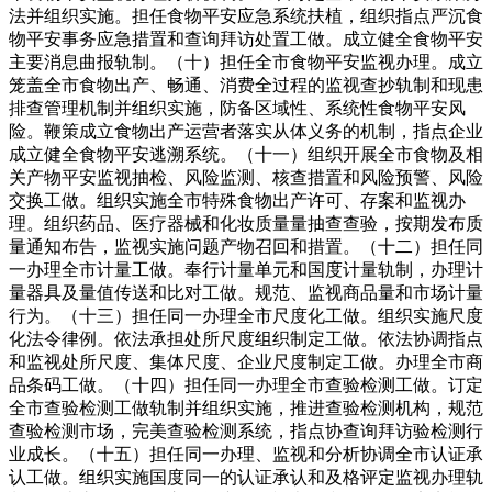
法并组织实施。担任食物平安应急系统扶植，组织指点严沉食
物平安事务应急措置和查询拜访处置工做。成立健全食物平安
主要消息曲报轨制。（十）担任全市食物平安监视办理。成立
笼盖全市食物出产、畅通、消费全过程的监视查抄轨制和现患
排查管理机制并组织实施，防备区域性、系统性食物平安风
险。鞭策成立食物出产运营者落实从体义务的机制，指点企业
成立健全食物平安逃溯系统。（十一）组织开展全市食物及相
关产物平安监视抽检、风险监测、核查措置和风险预警、风险
交换工做。组织实施全市特殊食物出产许可、存案和监视办
理。组织药品、医疗器械和化妆质量量抽查查验，按期发布质
量通知布告，监视实施问题产物召回和措置。（十二）担任同
一办理全市计量工做。奉行计量单元和国度计量轨制，办理计
量器具及量值传送和比对工做。规范、监视商品量和市场计量
行为。（十三）担任同一办理全市尺度化工做。组织实施尺度
化法令律例。依法承担处所尺度组织制定工做。依法协调指点
和监视处所尺度、集体尺度、企业尺度制定工做。办理全市商
品条码工做。（十四）担任同一办理全市查验检测工做。订定
全市查验检测工做轨制并组织实施，推进查验检测机构，规范
查验检测市场，完美查验检测系统，指点协查询拜访验检测行
业成长。（十五）担任同一办理、监视和分析协调全市认证承
认工做。组织实施国度同一的认证承认和及格评定监视办理轨