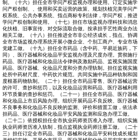
制。（十六）担任全市学问产权监视办理和使用。订定实施学
问产权创制、、使用和买卖运营的政策、规划扶植完美学问产
权系统、公共办事系统、指点商标专利法律，学问产权，推进
学问产权创制和使用。（十七）担任市场监视办理科技和消息
化扶植、旧事宣传、对交际流取合做。按承担手艺性商业办法
相关工做。（十八）担任推进全市非公经济成长，指点、协调
全市市场监视办理系统开展小微企业、个别工商户、专业市场
党建工做。（十九）担任全市药品（含中药、平易近族药，下
同）、医疗器械和化妆品平安监视办理及尺度办理。贯彻施行
药品、医疗器械和化妆品法令律例及激励药品、监视实施国度
药品、医疗器械、化妆品尺度和分类办理轨制。担任监视实施
处所中药材尺度、中药饮片规范。共同实施中药品种轨制和国
度根基药物轨制。（二十）担任全市药品零售、医疗器械运营
的许可、查抄和惩罚，以及化妆品运营和药品、医疗器械利用
环节质量的查抄和惩罚。（二十一）担任全市药品、医疗器械
和化妆品上市后风险办理。组织开展药品不良反映、医疗器械
不良事务和化妆品不良反映的监测、评价和措置工做，依法承
担药品、医疗器械和化妆品平安风险监测和应急办理工做。
（二十二）依授权担任全市执业药师资历准入办理。组织实施
执业药师资历准入轨制，指点监视执业药师注册工做。（二十
三）担任订定全市药品、医疗器械和化妆品平安科技成长规划