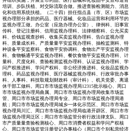
并组织实施，开展全市药品、医疗器械和化妆品平安宣布道育
培训、步队扶植、对交际流取合做。推进查验检测能力、消息
化和信用系统扶植。（二十四）担任指点县（市、区）市场监
视办理部分承担的药品、医疗器械、化妆品运营和利用环节的
监视办理工做。办公室（应急办理办公室）、律例科、旧事宣
传科、登记注册科、信用监视办理科、法律稽察科、公允买卖
科、价钱监视查抄科、收集买卖监视办理科、告白监视办理
科、质量成长科、产质量量平安监视办理科、抽检监测科、特
种设备平安监察科、食物平安协调科、食物出产平安监视办理
科、食物畅通平安监视办理科、餐饮食物平安监视办理科、计
量科、尺度化科、查验检测监视办理科、认证监视办理科、学
问产权推进科、学问产权科、非公经济推进科、化妆品监视办
理科、药品监视办理科、医疗器械监视办理科、行政审批办事
科、人事科、科技取规划财政科（审计科）、机关党委、离退
休干部工做科。周口市市场监视办理局12315批示核心、周口
市市场监视办理局曲属、周口市市场监视办理局收集市场监
管、周口市市场监视办理局专业、周口市市场监视办理局港
航；周口市市场监视办理局城乡一体化示范区、周口市市场监
视办理局川汇、周口市市场监视办理局临港开辟区、周口市市
场监视办理局泛区；周口市市场监管分析行政法律支队、周口
市产质量量查验检测核心、周口市消费者权益和学问产权核
心、周口市市场监管注册登记办事核心（周口市个别私营经济