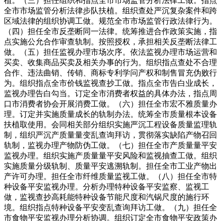
植。（三）担任组织和指点全市市场监管分析法律工做。指点
全市市场监管分析法律步队扶植。组织查处严沉复杂案件和跨
区域法律的组织协调工做。规范全市市场监管行政法律行为。
（四）担任全市反垄断同一法律。统筹推进合作政策实施，指
点实施公允合作审查轨制。按照授权，承担相关反垄断法律工
做。（五）担任监视办理市场次序。依法监视办理市场运营和
买卖、收集商品买卖及相关办事的行为。组织指点查处不合理
合作、违法曲销、传销、商标专利学问产权和制售冒充伪败行
为。组织指点全市价钱监视查抄工做。指点全市告白业成长，
监视办理告白勾当。订定全市消费者权益的具体办法，指点周
口市消费者协会开展消费工做。（六）担任全市宏不雅质量办
理。订定并实施质量成长的轨制办法。统筹全市质量根本设备
扶植取使用。会同相关部分组织实施严沉工程设备质量监理轨
制，组织严沉产质量量变乱查询拜访，贯彻落实缺陷产物召回
轨制，监视办理产物防伪工做。（七）担任全市产质量量平安
监视办理。组织实施产质量量平安风险和监视抽查工做。组织
实施质量分级轨制、质量平安逃溯轨制。担任全市工业产物出
产许可办理。担任全市纤维质量监视工做。（八）担任全市特
种设备平安监视办理。分析办理特种设备平安监察、监视工
做，监视查抄高耗能特种设备节能尺度和汽锅尺度的施行环
境。组织指点特种设备平安变乱查询拜访工做。（九）担任全
市食物平安监视办理分析协调。组织订定全市食物平安政策办