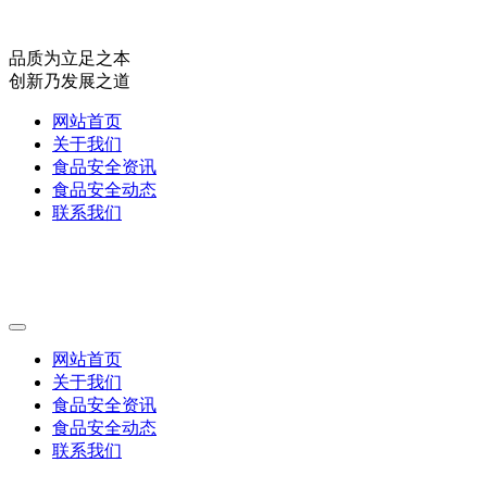
品质为立足之本
创新乃发展之道
网站首页
关于我们
食品安全资讯
食品安全动态
联系我们
网站首页
关于我们
食品安全资讯
食品安全动态
联系我们