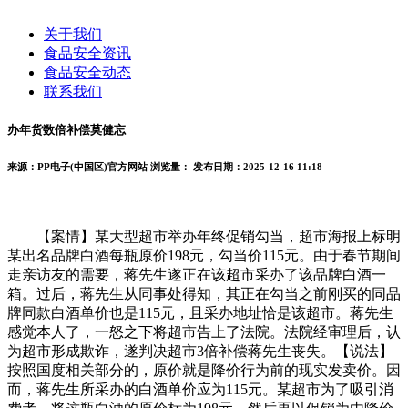
关于我们
食品安全资讯
食品安全动态
联系我们
办年货数倍补偿莫健忘
来源：PP电子(中国区)官方网站
浏览量：
发布日期：2025-12-16 11:18
【案情】某大型超市举办年终促销勾当，超市海报上标明
某出名品牌白酒每瓶原价198元，勾当价115元。由于春节期间
走亲访友的需要，蒋先生遂正在该超市采办了该品牌白酒一
箱。过后，蒋先生从同事处得知，其正在勾当之前刚买的同品
牌同款白酒单价也是115元，且采办地址恰是该超市。蒋先生
感觉本人了，一怒之下将超市告上了法院。法院经审理后，认
为超市形成欺诈，遂判决超市3倍补偿蒋先生丧失。【说法】
按照国度相关部分的，原价就是降价行为前的现实发卖价。因
而，蒋先生所采办的白酒单价应为115元。某超市为了吸引消