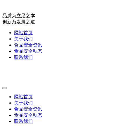
品质为立足之本
创新乃发展之道
网站首页
关于我们
食品安全资讯
食品安全动态
联系我们
网站首页
关于我们
食品安全资讯
食品安全动态
联系我们