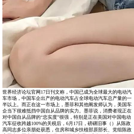
世界经济论坛官网17日刊文称，中国已成为全球最大的电动汽
车市场，中国车企出产的电动汽车占全球电动汽车总产量的一
半以上。而正在这一市场上，墨菲和其他阐发师认为，美国车
企当下很难抵挡中国自从品牌的实力。墨菲说，消费者现正在
对中国自从品牌的“忠实度”很强，特别是正在美国对中国电动
汽车征收跨越100%的关税后，6月17日，磅礴旧事（）从陈政
高同志多位亲朋处获悉，住房和城乡扶植部原部长、党组陈政