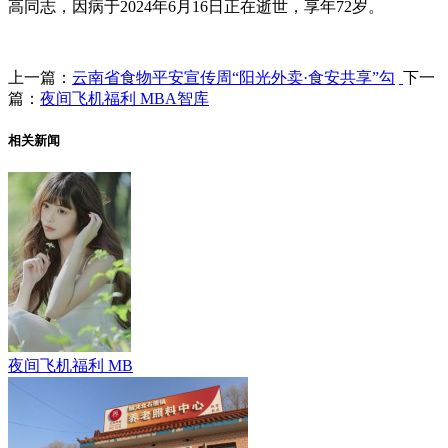
高同志，因病于2024年6月16日正在逝世，享年72岁。
上一篇：
云南省食物平安宣传周“阳光外卖·食安共享”勾
下一
篇：
夜间飞机福利 MBA智库
相关新闻
夜间飞机福利 MB