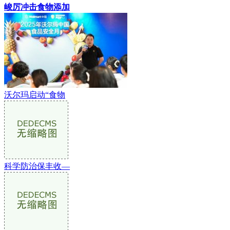
峻厉冲击食物添加
沃尔玛启动“食物
科学防治保丰收—