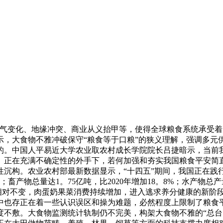
变化、地缘冲突、商业从义抬甲等，使得全球粮食系统承受着
示，大食物不雅冲破保守“粮食等于口粮”的狭义理解，强调多元
的。中国人平易近大学农业取农村成长学院院长吕捷暗示，当前
。正在充满不确定性的外手下，若何加强和夯实我国粮食平安简
性沉构。农业农村部最新数据显示，“十四五”期间，我国正在践
斤；畜产物总量达1。75亿吨，比2020年增加18。8%；水产物总产
费相对不变，肉蛋奶果菜消费持续增加，进入逃求养分健康的新阶
中也存正在着一些认识误区和操为难题，必然程度上限制了粮食
度不敷。大食物监测统计轨制仍不完美，构架大食物不雅的“总台