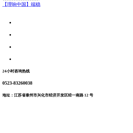
【理响中国】端稳
关于我们
食品安全资讯
食品安全动态
联系我们
24小时咨询热线
0523-83260038
地址：江苏省泰州市兴化市经济开发区经一南路 12 号
微信二维码