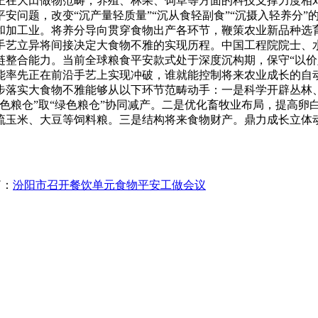
正在大田做物范畴，养殖、林果、饲草等方面的科技支撑力度相
安问题，改变“沉产量轻质量”“沉从食轻副食”“沉摄入轻养分
和加工业。将养分导向贯穿食物出产各环节，鞭策农业新品种选
手艺立异将间接决定大食物不雅的实现历程。中国工程院院士、
链整合能力。当前全球粮食平安款式处于深度沉构期，保守“以价
能率先正在前沿手艺上实现冲破，谁就能控制将来农业成长的自
步落实大食物不雅能够从以下环节范畴动手：一是科学开辟丛林
色粮仓”取“绿色粮仓”协同减产。二是优化畜牧业布局，提高卵
流玉米、大豆等饲料粮。三是结构将来食物财产。鼎力成长立体
篇：
汾阳市召开餐饮单元食物平安工做会议