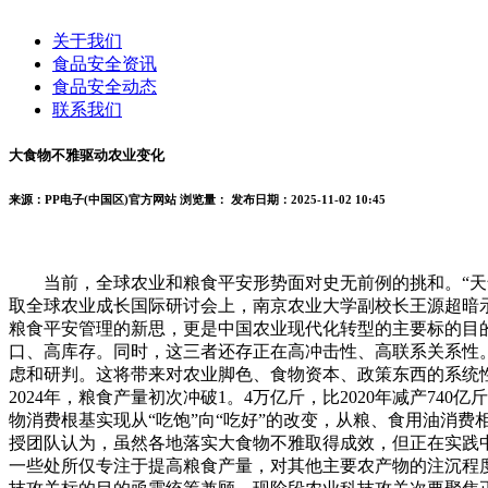
关于我们
食品安全资讯
食品安全动态
联系我们
大食物不雅驱动农业变化
来源：PP电子(中国区)官方网站
浏览量：
发布日期：2025-11-02 10:45
当前，全球农业和粮食平安形势面对史无前例的挑和。“天气
取全球农业成长国际研讨会上，南京农业大学副校长王源超暗
粮食平安管理的新思，更是中国农业现代化转型的主要标的目
口、高库存。同时，这三者还存正在高冲击性、高联系关系性
虑和研判。这将带来对农业脚色、食物资本、政策东西的系统
2024年，粮食产量初次冲破1。4万亿斤，比2020年减产740亿
物消费根基实现从“吃饱”向“吃好”的改变，从粮、食用油消
授团队认为，虽然各地落实大食物不雅取得成效，但正在实践
一些处所仅专注于提高粮食产量，对其他主要农产物的注沉程