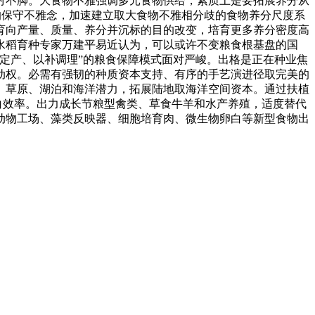
对不脚。大食物不雅强调多元食物供给，素质上是要拓展养分从
”的保守不雅念，加速建立取大食物不雅相分歧的食物养分尺度系
育向产量、质量、养分并沉标的目的改变，培育更多养分密度高
水稻育种专家万建平易近认为，可以或许不变粮食根基盘的国
定产、以补调理”的粮食保障模式面对严峻。出格是正在种业焦
动权。必需有强韧的种质资本支持、有序的手艺演进径取完美的
、草原、湖泊和海洋潜力，拓展陆地取海洋空间资本。通过扶植
白效率。出力成长节粮型禽类、草食牛羊和水产养殖，适度替代
动物工场、藻类反映器、细胞培育肉、微生物卵白等新型食物出