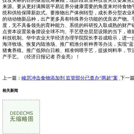
技攻关标的目的亟需统筹兼顾，现阶段农业科技攻关次要聚焦
来源。要从更好满脚居平易近养分健康需要的角度来对待食物平
统和供给保障新款式。要推物出产体例转型，成长养分型农业
的动动物新品种，出产更多具有特殊养分功能的优良农产物。
度，无不具备领先的育种能力、系统的科研投入取成熟的财产
点资本设置装备摆设全球不均、手艺壁垒层层设限的当下，谁
科技机制。华中农业大学经济办理学院院长李谷成暗示，进一
海洋牧场、恢复内陆渔场、推广稻渔分析种养等办法，实现“蓝
猪禽养殖。推广低卵白日粮、精准饲喂手艺，提拔饲料率，节
产手艺。（经济日报记者 乔金亮）！
上一篇：
峻厉冲击食物添加剂 监管部分已查办“两超”案
下一
相关新闻