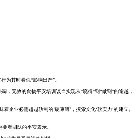
行为其时看似“影响出产”。
，无效的食物平安培训该当实现从“晓得”到“做到”的逾越，
企业必需超越轨制的‘硬束缚’，摸索文化‘软实力’的建立。
更要看团队的平安表示。