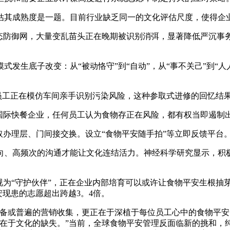
其成熟度是一题。目前行业缺乏同一的文化评估尺度，使得企业
防御网，大量变乱苗头正在晚期被识别消弭，显著降低严沉事
生底子改变：从“被动恪守”到“自动”，从“事不关己”到“人
员工正在模仿车间亲手识别污染风险，这种参取式进修的回忆结
际快餐企业，任何员工认为食物存正在风险，都有权当即遏制
办理层、门间接交换。设立“食物平安随手拍”等立即反馈平台
、高频次的沟通才能让文化连结活力。神经科学研究显示，积极
为“守护伙伴”，正在企业内部培育可以或许让食物平安生根抽
安现患的志愿超出跨越3。4倍。
或普遍的营销收集，更正在于深植于每位员工心中的食物平安
正在于文化的缺失。”当前，全球食物平安管理反面临新的挑和，