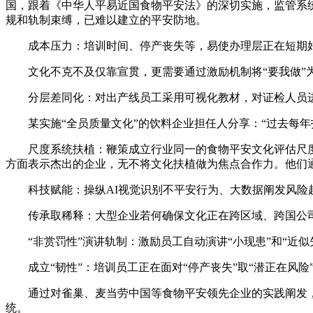
国，跟着《中华人平易近国食物平安法》的深切实施，监管系
规和轨制束缚，已难以建立的平安防地。
成本压力：培训时间、停产丧失等，易使办理层正在短期好处
文化不克不及仅靠宣贯，更需要通过激励机制将“要我做”为“
分层差同化：对出产线员工采用可视化教材，对证检人员进行
某实施“全员质量文化”的饮料企业担任人分享：“过去每年投
尺度系统扶植：鞭策成立行业同一的食物平安文化评估尺度
方面表示杰出的企业，无不将文化扶植做为焦点合作力。他们通
科技赋能：操纵AI视觉识别不平安行为、大数据阐发风险趋
传承取稀释：大型企业若何确保文化正在跨区域、跨国公司
“非赏罚性”演讲轨制：激励员工自动演讲“小现患”和“近似
成立“韧性”：培训员工正在面对“停产丧失”取“潜正在风险
通过对雀巢、麦当劳中国等食物平安领先企业的实践阐发，
统。