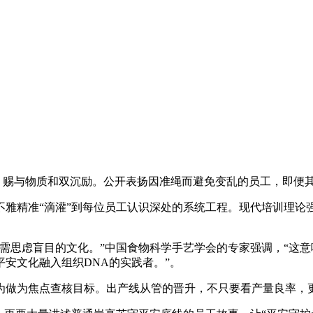
赐与物质和双沉励。公开表扬因准绳而避免变乱的员工，即便其
精准“滴灌”到每位员工认识深处的系统工程。现代培训理论强调
虑盲目的文化。”中国食物科学手艺学会的专家强调，“这意味着
安文化融入组织DNA的实践者。”。
做为焦点查核目标。出产线从管的晋升，不只要看产量良率，