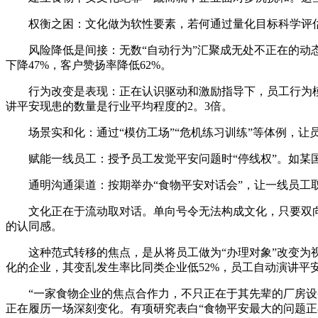
权衡之困：文化做为软性要素，若何通过量化目标科学评估
风险降低是间接：无数“自动行为”汇聚成无处不正在的动态
下降47%，客户赞扬率降低62%。
行为改变是表现：正在认识驱动和激励指导下，员工行为模式发
讲平安现患的数量是行业平均程度的2。3倍。
场景实和化：通过“模仿工场”“危机练习训练”等体例，让
赋能一线员工：授予员工发觉平安问题时“停线权”。如某国
通明沟通渠道：按期举办“食物平安对话会”，让一线员工取
文化正在于流动取对话。单向号令无法构成文化，只要双向
的认同感。
这种范式转移的焦点，是从将员工做为“办理对象”改变为视
化的企业，其变乱发生率比同类企业低52%，员工自动演讲平
“一家食物企业的焦点合作力，不只正在于其先辈的厂房设备
正在履历一场深刻变化。有项研究表白“食物平安最大的问题