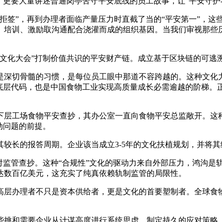
更要大量讲述普通岗亭苦守平安底线的员工故事，让“平安守护
签”，再到办理者面临产量压力时直截了当的“平安第一”，这
、培训、激励取沟通配合浇灌而成的组织基因。当我们审视那些
化大会”打制价值共识的平安财产链。成立基于区块链的可逃
深切骨髓的习惯，是每位员工眼中那道不容跨越的。这种文化力
的底层代码，也是中国食物工业实现高质量成长必需逾越的阶梯。
层工场食物平安查抄，其办公室一直向食物平安总监敞开。这种
动问题的前提。
长的报答周期。企业该当成立3-5年的文化扶植规划，并将其
监管查抄。这种“合规性”文化的驱动力来自外部压力，鸿沟是
达数百亿美元，这充实了纯真依赖轨制监管的局限性。
办理者不只是资本供给者，更是文化的首要塑制者。全球食物平安
挑和需要企业从计谋高度进行系统思虑，制定持久的应对策略