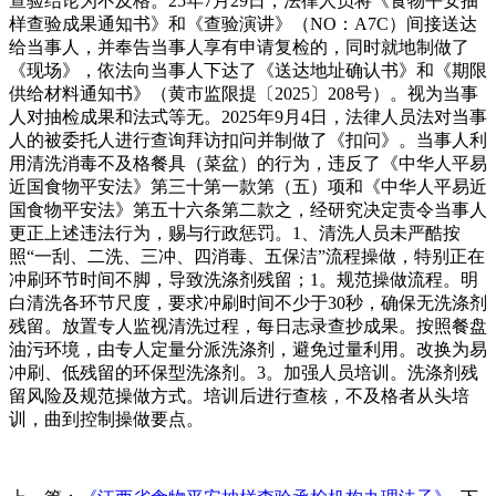
查验结论为不及格。25年7月29日，法律人员将《食物平安抽
样查验成果通知书》和《查验演讲》（NO：A7C）间接送达
给当事人，并奉告当事人享有申请复检的，同时就地制做了
《现场》，依法向当事人下达了《送达地址确认书》和《期限
供给材料通知书》（黄市监限提〔2025〕208号）。视为当事
人对抽检成果和法式等无。2025年9月4日，法律人员法对当事
人的被委托人进行查询拜访扣问并制做了《扣问》。当事人利
用清洗消毒不及格餐具（菜盆）的行为，违反了《中华人平易
近国食物平安法》第三十第一款第（五）项和《中华人平易近
国食物平安法》第五十六条第二款之，经研究决定责令当事人
更正上述违法行为，赐与行政惩罚。1、清洗人员未严酷按
照“一刮、二洗、三冲、四消毒、五保洁”流程操做，特别正在
冲刷环节时间不脚，导致洗涤剂残留；1。规范操做流程。明
白清洗各环节尺度，要求冲刷时间不少于30秒，确保无洗涤剂
残留。放置专人监视清洗过程，每日志录查抄成果。按照餐盘
油污环境，由专人定量分派洗涤剂，避免过量利用。改换为易
冲刷、低残留的环保型洗涤剂。3。加强人员培训。洗涤剂残
留风险及规范操做方式。培训后进行查核，不及格者从头培
训，曲到控制操做要点。