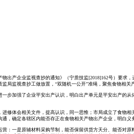
出产企业监视查抄的通知》（宁质技监[2018]162号）要
区质监局监视查抄工做放置，“双随机一公开”准绳，聚焦食物相
一步加强了企业平安出产认识，明白出产单元是平安出产的从体
进修体会相关文件，提高认识，同一思惟；市局成立了食物相关
沟通，确定各辖区内能否存正在食物相关产物出产企业，明白义
营：一是原辅材料采购节制，能否保留供货方天分、能否对原料