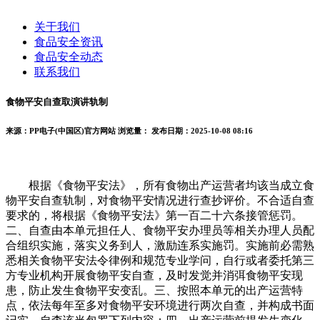
关于我们
食品安全资讯
食品安全动态
联系我们
食物平安自查取演讲轨制
来源：PP电子(中国区)官方网站
浏览量：
发布日期：2025-10-08 08:16
根据《食物平安法》，所有食物出产运营者均该当成立食
物平安自查轨制，对食物平安情况进行查抄评价。不合适自查
要求的，将根据《食物平安法》第一百二十六条接管惩罚。
二、自查由本单元担任人、食物平安办理员等相关办理人员配
合组织实施，落实义务到人，激励连系实施罚。实施前必需熟
悉相关食物平安法令律例和规范专业学问，自行或者委托第三
方专业机构开展食物平安自查，及时发觉并消弭食物平安现
患，防止发生食物平安变乱。三、按照本单元的出产运营特
点，依法每年至多对食物平安环境进行两次自查，并构成书面