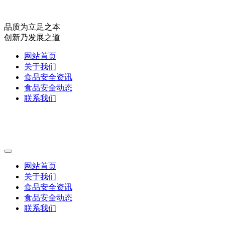
品质为立足之本
创新乃发展之道
网站首页
关于我们
食品安全资讯
食品安全动态
联系我们
网站首页
关于我们
食品安全资讯
食品安全动态
联系我们