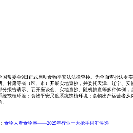
常委会9日正式启动食物平安法法律查抄。为全面查抄法令实
西、甘肃等省（区、市）开展实地查抄，并委托天津、辽宁、安
部分报告请示、召开座谈会、实地查抄、随机抽查等多种体例，
系统扶植环境；食物平安尺度系统扶植环境；食物出产运营者从
的。
：
食物人看食物事——2025年行业十大抢手词汇候选