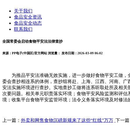
关于我们
食品安全资讯
食品安全动态
联系我们
全国常委会启动食物平安法法律查抄
来源：PP电子(中国区)官方网站
浏览量：
发布日期：2026-03-09 06:02
为推品平安法准确无效实施，进一步做好食物平安工做，全国
委会查抄相连系的体例，查抄组将赴、上海、江西、河南、广
安法实施环境进行查抄。实地查抄工做将连系听取处所及相关
次要问题。相关单元职责落实环境；食物平安风险监测和评估
境；收集平台食物平安监管环境；法令义务落实环境及对修法
上一篇：
外卖和网售食物沉磅新规来了这些“红线”万万
下一篇