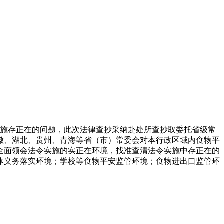
施存正在的问题，此次法律查抄采纳赴处所查抄取委托省级常
徽、湖北、贵州、青海等省（市）常委会对本行政区域内食物平
全面领会法令实施的实正在环境，找准查清法令实施中存正在的
体义务落实环境；学校等食物平安监管环境；食物进出口监管环