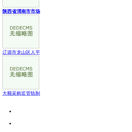
陕西省渭南市市场
辽源市龙山区人平
大额采购监管轨制
关于我们
食品安全资讯