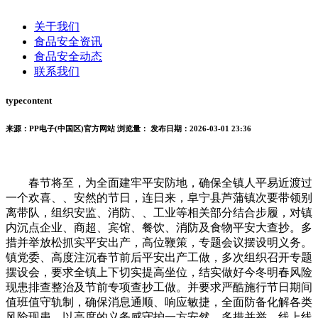
关于我们
食品安全资讯
食品安全动态
联系我们
typecontent
来源：PP电子(中国区)官方网站
浏览量：
发布日期：2026-03-01 23:36
春节将至，为全面建牢平安防地，确保全镇人平易近渡过
一个欢喜、、安然的节日，连日来，阜宁县芦蒲镇次要带领别
离带队，组织安监、消防、、工业等相关部分结合步履，对镇
内沉点企业、商超、宾馆、餐饮、消防及食物平安大查抄。多
措并举放松抓实平安出产，高位鞭策，专题会议摆设明义务。
镇党委、高度注沉春节前后平安出产工做，多次组织召开专题
摆设会，要求全镇上下切实提高坐位，结实做好今冬明春风险
现患排查整治及节前专项查抄工做。并要求严酷施行节日期间
值班值守轨制，确保消息通顺、响应敏捷，全面防备化解各类
风险现患，以高度的义务感守护一方安然。多措并举，线上线