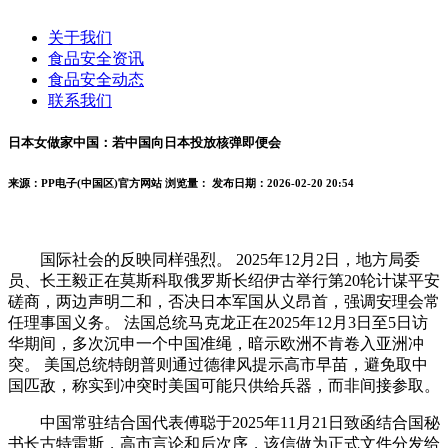
关于我们
食品安全资讯
食品安全动态
联系我们
日本女做家中国：若中国向日本投放核弹即便会
来源：PP电子(中国区)官方网站
浏览量：
发布日期：2026-02-20 20:54
国际社会的反映同样强烈。 2025年12月2日，地方局委
员、长王毅正在莫斯科取俄罗斯长绍伊古举行第20轮计谋平安
磋商，两边声明二和，否决日本军国从义昂首，强调安理会常
任理事国义务。 法国总统马克龙正在2025年12月3日至5日访
华期间，多次沉申一个中国准绳，暗示欧洲不肯卷入亚洲冲
突。 美国总统特朗普则通过德律风提示高市早苗，避免取中
国匹敌，称实到冲突时美国可能只供给兵器，而非间接参取。
中国常驻结合国代表傅聪于2025年11月21日致函结合国秘
书长古特雷斯，高市言论和后次序，该信做为正式文件分发给