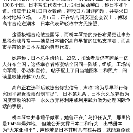
190多个国。日本常驻代表于11月24日回函辩白，称日本和平
道。傅聪于12月1日再次致函，辩驳日方回避问题，并要求日
本对地域立场。 12月15日，正在结合国安理会会议上，傅聪
高市言论逆潮水，日本代表辩驳称中方无按照。
这番极端言论敏捷国际，而桥本琴绘的身份布景更让事务
显得分歧寻常——她是日本辅弼高市早苗的狂热支撑者，而高
市早苗恰是日本左翼的典型代表。
她声称，日本总生齿约1。23亿，扣除者后仍有跨越一亿
人分布全国，这些幸存者将凝结全国同一阵线，组织、工场转
向军需、带动和宣传。 帖子配上了日当地图和二和照片，阅
读量敏捷跨越10万次。
高市正在选举后敏捷出修宪信号，声称“将为尽早举行修
宪国平易近投票创制前提”。 日本第九条，日本永久放弃做为
国度策动的和平，永久放弃将利用或利用武力做为处理国际争
端的手段。
桥本琴绘并非通俗做家，她曾正在广岛担任议员，那里恰
是1945年爆炸地。 但她公开支撑日本二和行为，出书册本
为“大东亚和平”，声称若是日本其时具有核兵器，就能避免败