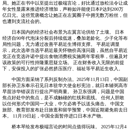
局。她正在书中以至提出过极端言论，好比通过放松法令让成
年女性显露来推进经济增加，声称如许能使日本P达到200万
亿日元。这些荒唐概念让她正在左翼圈子中拥无数万粉丝，但
也遭到支流社会的。
日本国内的经济社会布景为左翼言论供给了土壤。 日本
经济自90年代泡沫分裂后持续低迷，叠加老龄化、少子化等布
局性问题，无力通过改善平易近生博得支撑。 平易近调显
示，此次选举当选平易近最关怀物价高涨问题，虽然自平易近
党正在竞选许诺中提出食物消费税实施两年零税率，但遍及对
该政策的可行性持隆重思疑立场。 正在财务收入无限的前提
下，安保投入的扩张必然挤压医疗、福祉等平易近生收入。
中国方面采纳了系列反制办法。2025年11月13日，中国副
部长孙卫东奉示召见日本驻华大使金杉宪治，就日本辅弼高市
早苗涉华错误言行提出严明商量。 孙卫东强调，问题是中国
焦点好处中的焦点，是不成触碰的红线和底线。 任何人胆敢
以任何形式中国同一大业，中方必将予以送头痛击。 中国文
旅部、教育部发布赴日旅逛和留学预警，中国近期避免前去日
本。 11月19日起，中国全面暂停进口日本水产物。
桥本琴绘发布极端言论的时间点值得玩味。 2025年12月4