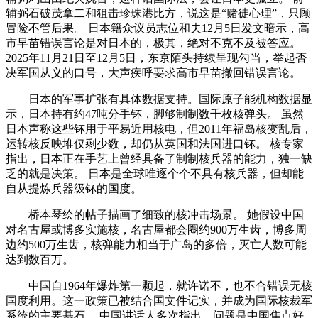
辅弼石破茂拿二和狙击珍珠港比方，说这是“赌徒心理”，只顾
冒险不管后果。 日本籍众议员志位和夫12月5日发文暗示，高
市早苗错误言论是对日本的，极其，绝对不克不及被答应。
2025年11月21日至12月5日，东京陌头持续呈现勾当，举起否
决军国从义的口号，大声疾呼要求高市早苗撤回错误言论。
日本的军事扩张有具体数据支持。国际原子能机构数据显
示，日本持有约47吨分手钚，脚够制制数千枚核弹头。 虽然
日本声称这些钚用于平易近用核电，但2011年福岛核变乱后，
运转核反映堆仅剩少数，却仍从英国和法国进口钚。 核专家
指出，日本正在手艺上曾经具备了制制核兵器的能力，独一缺
乏的就是决策。 日本是全球唯逐个个不具有核兵器，但却能
自从提炼兵器级钚的国度。
桥本琴绘的帖子描画了细致的核冲击场景。 她假设中国
对名古屋或博多实施核，名古屋都会圈约900万生齿，博多周
边约500万生齿，核弹能力相当于广岛的多倍，灭亡人数可能
达到数百万。
中国自1964年爆炸第一颗起，就许诺不，也不合错误无核
国度利用。这一政策已被结合国文件记实，并成为国际核裁军
系统的主要基石。 中国讲话人多次指出，问题是中国焦点好