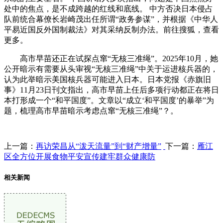
处中的焦点，是不成跨越的红线和底线。 中方否决日本侵占
队前统合幕僚长岩崎茂出任所谓“政务参谋”，并根据《中华人
平易近国反外国制裁法》对其采纳反制办法。前往搜狐，查看
更多。
高市早苗还正在试探点窜“无核三准绳”。2025年10月，她
公开暗示有需要从头审视“无核三准绳”中关于运进核兵器的，
认为此举暗示美国核兵器可能进入日本。日本党报《赤旗旧
事》11月23日刊文指出，高市早苗上任后多项行动都正在将日
本打形成一个“和平国度”。文章以“成立‘和平国度’的暴举”为
题，梳理高市早苗暗示考虑点窜“无核三准绳”？。
上一篇：
再访荣昌从“泼天流量”到“财产增量”
下一篇：
雁江
区全方位开展食物平安宣传建牢群众健康防
相关新闻