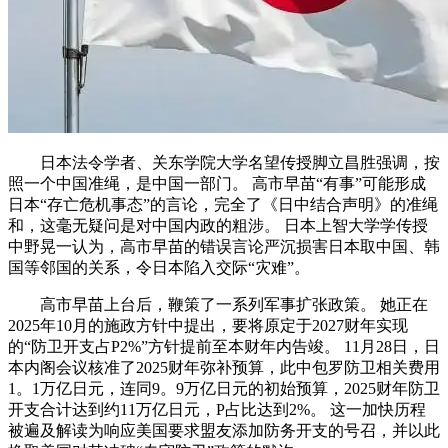
日本法令学者、关东学院大学名望传授脚立昌胜强调，按
照一个中国准绳，是中国一部门。 高市早苗“有事”可能形成
日本“存亡危机事态”的言论，完全了《日中结合声明》的准绳
和，这毫无疑问是对中国内政的粗涉。 日本上智大学学传授
中野晃一认为，高市早苗的错误言论严沉损害日本取中国、韩
国等邻国的关系，令日本陷入交际“灾难”。
高市早苗上台后，鞭策了一系列军事扩张政策。 她正在
2025年10月的施政方针中提出，要将原定于2027财年实现
的“防卫开支占P2%”方针提前至本财年内告竣。 11月28日，日
本内阁会议核准了2025财年弥补预算，此中包罗防卫相关费用
1。1万亿日元，连同9。9万亿日元的初始预算，2025财年防卫
开支合计达到约11万亿日元，P占比达到2%。 这一加快历程
被遍及解读为响应美国要求盟友添加防务开支的号召，并以此