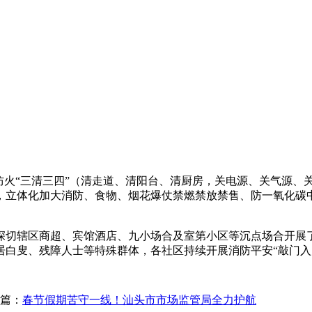
火“三清三四”（清走道、清阳台、清厨房，关电源、关气源、
，立体化加大消防、食物、烟花爆仗禁燃禁放禁售、防一氧化碳中
切辖区商超、宾馆酒店、九小场合及室第小区等沉点场合开展了
居白叟、残障人士等特殊群体，各社区持续开展消防平安“敲门入
篇：
春节假期苦守一线！汕头市市场监管局全力护航