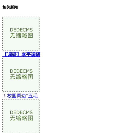
相关新闻
【调研】李平调研
！校园周边“五毛