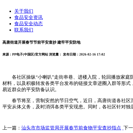
关于我们
食品安全资讯
食品安全动态
联系我们
高唐街道开展春节节前平安查抄 建牢平安防地
来源：PP电子(中国区)官方网站
浏览量：
发布日期：2026-02-16 17:02
各社区操纵“小喇叭”走街串巷、进楼入院，轮回播放家庭防
材料，以及积极转发各类平台发布的链接文章进圈入群等形式
易近群众的平安防备认识。
春节将至，营制安然的节日空气，近日，高唐街道各社区深
平安从体义务，及时消弭各类平安现患。同时，各社区针对独
上一篇：
汕头市市场监管局开展春节前食物平安查抄指点
下一