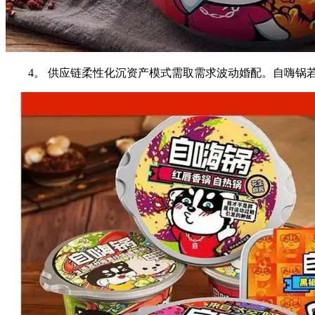
4。 供应链柔性化沉资产模式需取需求波动婚配。自嗨锅若