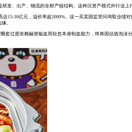
研发、出产、物流的全财产链结构。这种沉资产模式外行业上
高达15-30亿元，溢价率超2000%。这一买卖因监管问询取
边缘。
圈套过度依赖融资输血而轻忽本身制血能力，终将因估值泡沫分裂