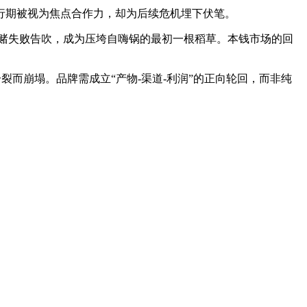
行期被视为焦点合作力，却为后续危机埋下伏笔。
业绩对赌失败告吹，成为压垮自嗨锅的最初一根稻草。本钱市场的回
而崩塌。品牌需成立“产物-渠道-利润”的正向轮回，而非纯