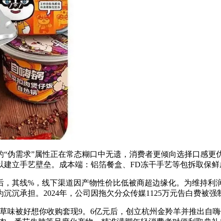
伪需求”属性正在常态糊口中无遗，消费者更倾向选择口感更
以建立手艺壁垒。成本端：铝箔餐盒、FD冻干手艺等包拆取保鲜
后，其线%，线下渠道因产物性价比低被商超边缘化。为维持利润
沉承担。2024年，公司因拖欠分众传媒1125万元告白费被
被好想你收购套现9。6亿元后，创立杭州金羚羊并推出自嗨锅品