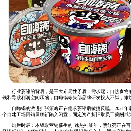
行业萎缩的背后，是三大布局性矛盾：需求端：自热食物的“
钱和导致利润空间压缩，自嗨锅等头部品牌研发投入不脚，难
自嗨锅的激进扩张策略正在需求萎缩后敏捷反噬。2021年
个自建工场因销量腰斩陷入闲置，固定资产折旧取员工薪酬成为沉
灿烂时辰：本钱取营销催生的“速热神线年，蔡红亮正在百草味