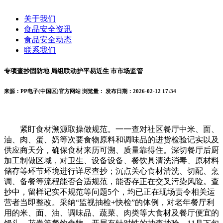
关于我们
食品安全资讯
食品安全动态
联系我们
专项查抄固防地 局组联动护平易近生 市市场监管
来源：PP电子(中国区)官方网站
浏览量：
发布日期：2026-02-12 17:34
紧盯食材溯源取操做规范。一一查对社区餐厅中米、面、
油、肉、蛋、奶等次要食物原料和调味品的进货检验记实以及
供应商天分，确保食材来历可溯、质量靠得住。深切餐厅后厨
加工制做区域，对卫生、设备设备、餐饮具清洗消毒、原材料
储存等环节环境进行详尽查抄；沉点关心食材清洗、切配、烹
调、备餐等流程能否合适规范，能否存正在交叉污染风险。查
抄中，留样记实不规范等问题5个，均已正在现场责令相关运
营者当即整改。采纳“监视抽检+快检”的体例，对老年餐厅利
用的米、面、油、调味品、蔬菜、肉类等大食材及餐厅便宜的