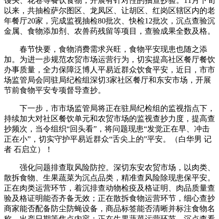
馒头、花卷等餐饮食物，开展有针对性的抽查抄验。11月下旬
以来，共抽检萨尔图区、龙凤区、让胡区、红岗区辖区内的老
年餐厅20家，完成监视抽检80批次、快检12批次，沉点查验沉
金属、食物添加剂、农兽药残留等项目，查验成果全数及格。
春节快要，食物消费需求兴旺，食物平安现患也随之添
加。为进一步规范农贸市场运营行为，切实提高社区餐厅餐饮
办事质量，全力保障泛博人平易近群众饮食平安，近日，市市
场监管局会同驻局纪检组深切3家社区餐厅和东安市场，开展
节前食物平安专项督导查抄。
下一步，市市场监管局将正在驻局纪检组的监视指点下，
持续加大对社区餐饮单元和农贸市场的监视查抄力度，提高查
抄频次，当令组织“回头看”，将问题现患“发觉正在早、冲击
正在小”，切实守护平易近群众“舌尖上的”平安。（白华男 记
者 石启立）！
强化问题排查取风险防控。深切东安农贸市场，以肉类、
散拆食物、生果蔬菜为沉点品类，精准查风险除现患保平安。
正在肉类运营环节，着沉排查动物检疫及格证明、肉品质量查
验及格证明能否齐备无效；正在散拆食物运营环节，细心查抄
商家能否配备防尘防蝇设备，商品标签能否清晰并标注食物名
称、出产日期等焦点内容；正在生果蔬菜运营环节，沉点查看