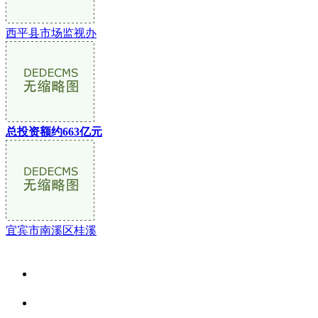
西平县市场监视办
总投资额约663亿元
宜宾市南溪区桂溪
关于我们
食品安全资讯