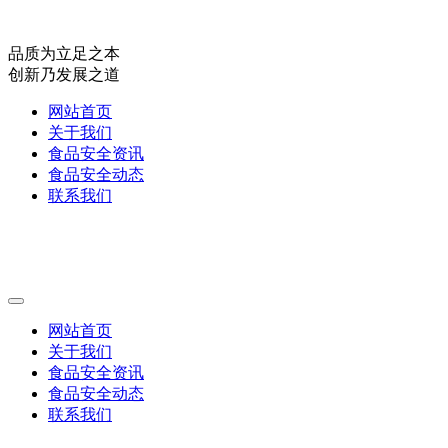
品质为立足之本
创新乃发展之道
网站首页
关于我们
食品安全资讯
食品安全动态
联系我们
网站首页
关于我们
食品安全资讯
食品安全动态
联系我们