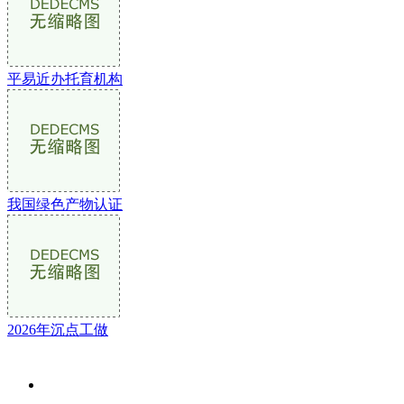
平易近办托育机构
我国绿色产物认证
2026年沉点工做
关于我们