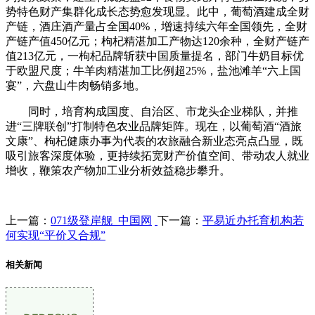
势特色财产集群化成长态势愈发现显。此中，葡萄酒建成全财
产链，酒庄酒产量占全国40%，增速持续六年全国领先，全财
产链产值450亿元；枸杞精湛加工产物达120余种，全财产链产
值213亿元，一枸杞品牌斩获中国质量提名，部门牛奶目标优
于欧盟尺度；牛羊肉精湛加工比例超25%，盐池滩羊“六上国
宴”，六盘山牛肉畅销多地。
同时，培育构成国度、自治区、市龙头企业梯队，并推
进“三牌联创”打制特色农业品牌矩阵。现在，以葡萄酒“酒旅
文康”、枸杞健康办事为代表的农旅融合新业态亮点凸显，既
吸引旅客深度体验，更持续拓宽财产价值空间、带动农人就业
增收，鞭策农产物加工业分析效益稳步攀升。
上一篇：
071级登岸舰_中国网
下一篇：
平易近办托育机构若
何实现“平价又合规”
相关新闻