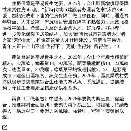
住房保障是平易近生之要。2025年，金山區新增供應保障
性租賃住房565套、“新時代城市建設者办理者之家”床位350
張，超額完成市下達的住房保障工做目標任務。同時，通過青
年驛坐、人才公寓、严沉項目安居保障等多點發力，无效服務
高校畢業生、產業工人及沉點企業人才。好服務、好办理’，
進一步優化保障房房源结构，加大‘新時代城市建設者办理者
之家’床位供給，推進高質量人才社區建設，讓新市平易近、
青年人正在金山不僅‘住得下’、更能‘住得好’‘留得住’。”！
農業發展是平易近生之本。2025年，金山全年糧食種植面
積26。37萬畝，總產量13。92萬噸。蔬菜播種面積13。23萬畝
次，總產量30。29萬噸，綠葉菜平均復種指數5。53，超額完
成市下達金山區糧食、蔬菜生產任務。2026年，區農業農村委
將以穩步提拔農業綜合生產能力為从線，系統謀劃、提前结
构，守住主要農產品穩產保供根基盤。
兩會《工做報告》中提出，2026年要聚力興三農、促融
合，推進鄉村全面振興﹔要聚力惠平易近生、增福祉，持續改
善人平易近糊口﹔要聚力防風險、強管理，守牢平安發展底
線。