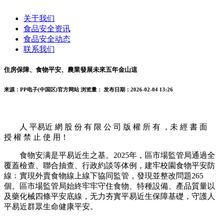
关于我们
食品安全资讯
食品安全动态
联系我们
住房保障、食物平安、農業發展未來五年金山這
来源：PP电子(中国区)官方网站
浏览量：
发布日期：2026-02-04 13:26
人 平易近 網 股 份 有 限 公 司 版 權 所 有 ，未 經 書 面
授 權 禁 止 使 用！
食物安满是平易近生之基。2025年，區市場監管局通過全
覆蓋檢查、聯合抽查、行政約談等体例，建牢校園食物平安防
線﹔實現外賣食物線上線下協同監管，發現並整改問題265
個。區市場監管局始終牢牢守住食物、特種設備、產品質量以
及藥化械四條平安底線，无力夯實平易近生保障基礎，守護人
平易近群眾生命健康平安。